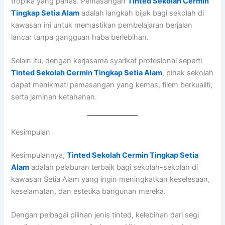
tropika yang panas. Pemasangan
Tinted Sekolah Cermin
Tingkap Setia Alam
adalah langkah bijak bagi sekolah di
kawasan ini untuk memastikan pembelajaran berjalan
lancar tanpa gangguan haba berlebihan.
Selain itu, dengan kerjasama syarikat profesional seperti
Tinted Sekolah Cermin Tingkap Setia Alam
, pihak sekolah
dapat menikmati pemasangan yang kemas, filem berkualiti,
serta jaminan ketahanan.
Kesimpulan
Kesimpulannya,
Tinted Sekolah Cermin Tingkap Setia
Alam
adalah pelaburan terbaik bagi sekolah-sekolah di
kawasan Setia Alam yang ingin meningkatkan keselesaan,
keselamatan, dan estetika bangunan mereka.
Dengan pelbagai pilihan jenis tinted, kelebihan dari segi