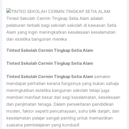
Tinted Sekolah Cermin Tingkap Setia Alam adalah
pelaburan terbaik bagi sekolah sekolah di kawasan Setia
Alam yang ingin meningkatkan keselesaan keselamatan
dan estetika bangunan mereka
Tinted Sekolah Cermin Tingkap Setia Alam
Tinted Sekolah Cermin Tingkap Setia Alam
Tinted Sekolah Cermin Tingkap Setia Alam
semakin
mendapat perhatian kerana fungsinya yang bukan sahaja
meningkatkan estetika bangunan sekolah tetapi juga
memberi manfaat besar dari segi keselamatan, keselesaan
dan penjimatan tenaga. Dalam persekitaran pendidikan
moden, faktor seperti pencahayaan, suhu bilik darjah, dan
keselamatan pelajar sangat penting untuk memastikan
suasana pembelajaran yang kondusif.