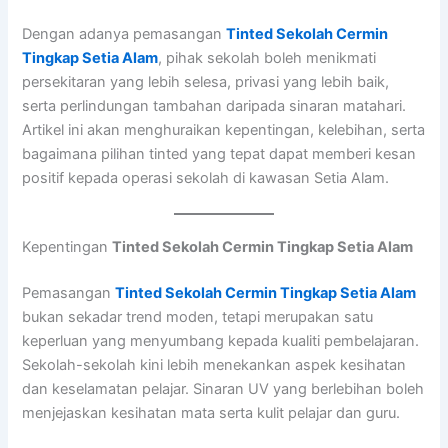
Dengan adanya pemasangan
Tinted Sekolah Cermin
Tingkap Setia Alam
, pihak sekolah boleh menikmati
persekitaran yang lebih selesa, privasi yang lebih baik,
serta perlindungan tambahan daripada sinaran matahari.
Artikel ini akan menghuraikan kepentingan, kelebihan, serta
bagaimana pilihan tinted yang tepat dapat memberi kesan
positif kepada operasi sekolah di kawasan Setia Alam.
Kepentingan
Tinted Sekolah Cermin Tingkap Setia Alam
Pemasangan
Tinted Sekolah Cermin Tingkap Setia Alam
bukan sekadar trend moden, tetapi merupakan satu
keperluan yang menyumbang kepada kualiti pembelajaran.
Sekolah-sekolah kini lebih menekankan aspek kesihatan
dan keselamatan pelajar. Sinaran UV yang berlebihan boleh
menjejaskan kesihatan mata serta kulit pelajar dan guru.