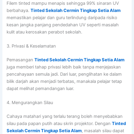
Filem tinted mampu menapis sehingga 99% sinaran UV
berbahaya.
Tinted Sekolah Cermin Tingkap Setia Alam
memastikan pelajar dan guru terlindung daripada risiko
kesan jangka panjang pendedahan UV seperti masalah
kulit atau kerosakan perabot sekolah.
3. Privasi & Keselamatan
Pemasangan
Tinted Sekolah Cermin Tingkap Setia Alam
juga memberi tahap privasi lebih baik tanpa menjejaskan
pencahayaan semula jadi. Dari luar, penglihatan ke dalam
bilik darjah akan menjadi terbatas, manakala pelajar tetap
dapat melihat pemandangan luar.
4. Mengurangkan Silau
Cahaya matahari yang terlalu terang boleh menyebabkan
silau pada papan putih atau skrin projektor. Dengan
Tinted
Sekolah Cermin Tingkap Setia Alam
, masalah silau dapat