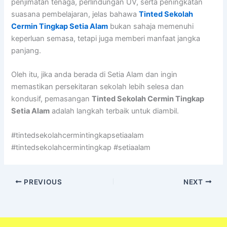
penjimatan tenaga, perlindungan UV, serta peningkatan
suasana pembelajaran, jelas bahawa
Tinted Sekolah
Cermin Tingkap Setia Alam
bukan sahaja memenuhi
keperluan semasa, tetapi juga memberi manfaat jangka
panjang.
Oleh itu, jika anda berada di Setia Alam dan ingin
memastikan persekitaran sekolah lebih selesa dan
kondusif, pemasangan
Tinted Sekolah Cermin Tingkap
Setia Alam
adalah langkah terbaik untuk diambil.
#tintedsekolahcermintingkapsetiaalam
#tintedsekolahcermintingkap #setiaalam
PREVIOUS
NEXT