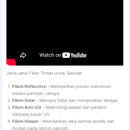
Jenis-jenis Filem Tinted untuk Sekolah
Filem Reflective
– Memberikan privasi maksimum
melalui pantulan cahaya.
Filem Solar
– Menapis haba dan menjimatkan tenaga.
Filem Anti-UV
– Melindungi pelajar dan perabot
daripada kesan UV.
Filem Hiasan
– Memberikan reka bentuk estetik dan
moden pada cermin sekolah.