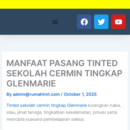
Skip
to
F
T
Y
content
a
w
o
c
i
u
e
t
t
b
t
u
o
e
b
o
r
e
MANFAAT PASANG TINTED
k
SEKOLAH CERMIN TINGKAP
GLENMARIE
By
admin@rumahtint.com
/
October 1, 2025
Tinted sekolah cermin tingkap Glenmarie
kurangkan haba,
silau, jimat tenaga, tingkatkan keselamatan, privasi serta
mencipta suasana pembelajaran selesa.