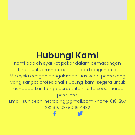
Hubungi Kami
Kami adalah syarikat pakar dalam pemasangan
tinted untuk rumah, pejabat dan bangunan di
Malaysia dengan pengalaman luas serta pemasang
yang sangat profesional. Hubungi kami segera untuk
mendapatkan harga berpatutan serta sebut harga
percuma.
Email: suniceonlinetrading@gmail.com Phone: 018-257
2826 & 03-8066 4432
F
T
a
w
c
i
e
t
b
t