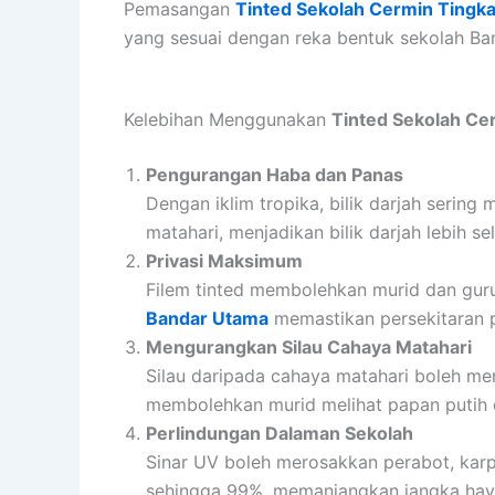
Pemasangan
Tinted Sekolah Cermin Tingk
yang sesuai dengan reka bentuk sekolah Ba
Kelebihan Menggunakan
Tinted Sekolah Ce
Pengurangan Haba dan Panas
Dengan iklim tropika, bilik darjah sering
matahari, menjadikan bilik darjah lebih
Privasi Maksimum
Filem tinted membolehkan murid dan gu
Bandar Utama
memastikan persekitaran p
Mengurangkan Silau Cahaya Matahari
Silau daripada cahaya matahari boleh m
membolehkan murid melihat papan putih d
Perlindungan Dalaman Sekolah
Sinar UV boleh merosakkan perabot, kar
sehingga 99%, memanjangkan jangka hay