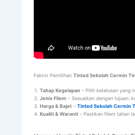
Faktor Pemilihan
Tinted Sekolah Cermin T
Tahap Kegelapan
– Pilih ketelusan yang
Jenis Filem
– Sesuaikan dengan tujuan: ke
Harga & Bajet
–
Tinted Sekolah Cermin 
Kualiti & Waranti
– Pastikan filem tahan l