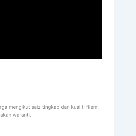
ga mengikut saiz tingkap dan kualiti filem.
takan waranti.