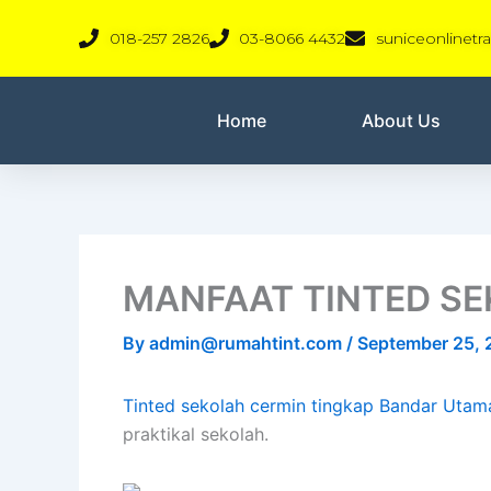
Skip
018-257 2826
03-8066 4432
suniceonlinet
to
content
Home
About Us
MANFAAT TINTED S
By
admin@rumahtint.com
/
September 25,
Tinted sekolah cermin tingkap Bandar Utam
praktikal sekolah.