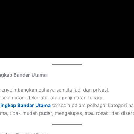
ingkap Bandar Utama
 menyeimbangkan cahaya semula jadi dan privasi.
selamatan, dekoratif, atau penjimatan tenaga.
Tingkap Bandar Utama
tersedia dalam pelbagai kategori har
ama, tidak mudah pudar, mengelupas, atau rosak, dan diser