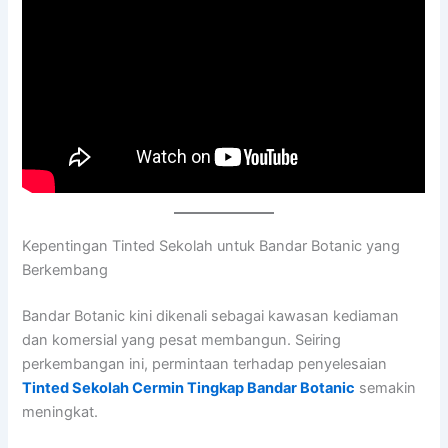
Kepentingan Tinted Sekolah untuk Bandar Botanic yang
Berkembang
Bandar Botanic kini dikenali sebagai kawasan kediaman
dan komersial yang pesat membangun. Seiring
perkembangan ini, permintaan terhadap penyelesaian
Tinted Sekolah Cermin Tingkap Bandar Botanic
semakin
meningkat.