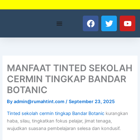
Skip
to
F
T
Y
content
a
w
o
c
i
u
e
t
t
b
t
u
o
e
b
o
r
e
MANFAAT TINTED SEKOLAH
k
CERMIN TINGKAP BANDAR
BOTANIC
By
admin@rumahtint.com
/
September 23, 2025
Tinted sekolah cermin tingkap Bandar Botanic
kurangkan
haba, silau, tingkatkan fokus pelajar, jimat tenaga,
wujudkan suasana pembelajaran selesa dan kondusif.