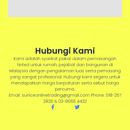
Hubungi Kami
Kami adalah syarikat pakar dalam pemasangan
tinted untuk rumah, pejabat dan bangunan di
Malaysia dengan pengalaman luas serta pemasang
yang sangat profesional. Hubungi kami segera untuk
mendapatkan harga berpatutan serta sebut harga
percuma.
Email: suniceonlinetrading@gmail.com Phone: 018-257
2826 & 03-8066 4432
F
T
a
w
c
i
e
t
b
t