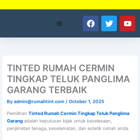
Skip
to
F
T
Y
content
a
w
o
c
i
u
e
t
t
b
t
u
o
e
b
o
r
e
TINTED RUMAH CERMIN
k
TINGKAP TELUK PANGLIMA
GARANG TERBAIK
By
admin@rumahtint.com
/
October 1, 2025
Pemilihan
Tinted Rumah Cermin Tingkap Teluk Panglima
Garang
adalah keputusan bijak untuk keselesaan,
penjimatan tenaga, keselamatan, dan estetik rumah anda.