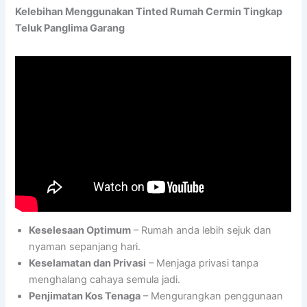
Kelebihan Menggunakan Tinted Rumah Cermin Tingkap
Teluk Panglima Garang
Keselesaan Optimum
– Rumah anda lebih sejuk dan
nyaman sepanjang hari.
Keselamatan dan Privasi
– Menjaga privasi tanpa
menghalang cahaya semula jadi.
Penjimatan Kos Tenaga
– Mengurangkan penggunaan