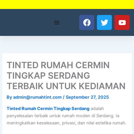
Skip
to
F
T
Y
content
a
w
o
c
i
u
e
t
t
b
t
u
o
e
b
o
r
e
TINTED RUMAH CERMIN
k
TINGKAP SERDANG
TERBAIK UNTUK KEDIAMAN
By
admin@rumahtint.com
/
September 27, 2025
Tinted Rumah Cermin Tingkap Serdang
adalah
penyelesaian terbaik untuk rumah moden di Serdang. Ia
meningkatkan keselesaan, privasi, dan nilai estetika rumah.