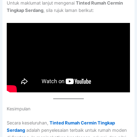
Untuk maklumat lanjut mengenai
Tinted Rumah Cermin
Tingkap Serdang
, sila rujuk laman berikut:
Kesimpulan
Secara keseluruhan,
Tinted Rumah Cermin Tingkap
Serdang
adalah penyelesaian terbaik untuk rumah moden