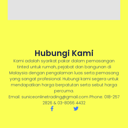
Hubungi Kami
Kami adalah syarikat pakar dalam pemasangan
tinted untuk rumah, pejabat dan bangunan di
Malaysia dengan pengalaman luas serta pemasang
yang sangat profesional. Hubungi kami segera untuk
mendapatkan harga berpatutan serta sebut harga
percuma.
Email: suniceonlinetrading@gmail.com Phone: 018-257
2826 & 03-8066 4432
F
T
a
w
c
i
e
t