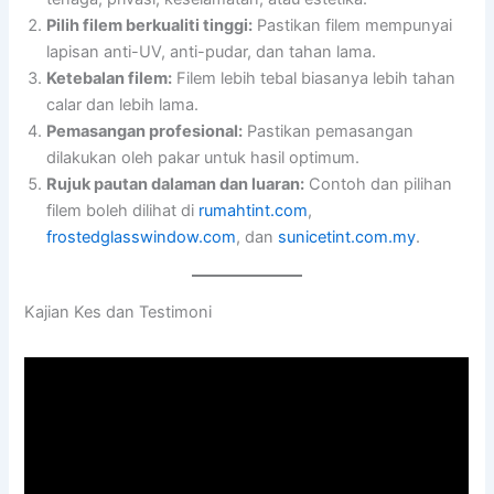
Pilih filem berkualiti tinggi:
Pastikan filem mempunyai
lapisan anti-UV, anti-pudar, dan tahan lama.
Ketebalan filem:
Filem lebih tebal biasanya lebih tahan
calar dan lebih lama.
Pemasangan profesional:
Pastikan pemasangan
dilakukan oleh pakar untuk hasil optimum.
Rujuk pautan dalaman dan luaran:
Contoh dan pilihan
filem boleh dilihat di
rumahtint.com
,
frostedglasswindow.com
, dan
sunicetint.com.my
.
Kajian Kes dan Testimoni