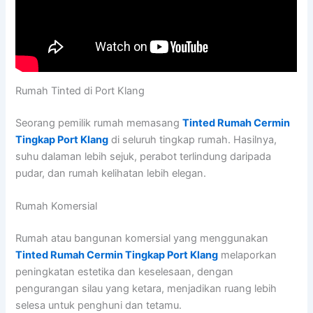
Rumah Tinted di Port Klang
Seorang pemilik rumah memasang
Tinted Rumah Cermin
Tingkap Port Klang
di seluruh tingkap rumah. Hasilnya,
suhu dalaman lebih sejuk, perabot terlindung daripada
pudar, dan rumah kelihatan lebih elegan.
Rumah Komersial
Rumah atau bangunan komersial yang menggunakan
Tinted Rumah Cermin Tingkap Port Klang
melaporkan
peningkatan estetika dan keselesaan, dengan
pengurangan silau yang ketara, menjadikan ruang lebih
selesa untuk penghuni dan tetamu.