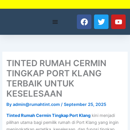
Skip
to
F
T
Y
content
a
w
o
c
i
u
e
t
t
b
t
u
o
e
b
o
r
e
TINTED RUMAH CERMIN
k
TINGKAP PORT KLANG
TERBAIK UNTUK
KESELESAAN
By
admin@rumahtint.com
/
September 25, 2025
Tinted Rumah Cermin Tingkap Port Klang
kini menjadi
pilihan utama bagi pemilik rumah di Port Klang yang ingin
meningkatkan estetika, keselesaan, dan fungsi tingkap