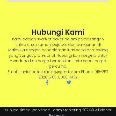
Hubungi Kami
Kami adalah syarikat pakar dalam pemasangan
tinted untuk rumah, pejabat dan bangunan di
Malaysia dengan pengalaman luas serta pemasang
yang sangat profesional. Hubungi kami segera untuk
mendapatkan harga berpatutan serta sebut harga
percuma.
Email: suniceonlinetrading@gmail.com Phone: 018-257
2826 & 03-8066 4432
F
T
a
w
c
i
e
t
b
t
o
e
o
r
Sun Ice Tinted Workshop Team Marketing 2024© All Rights
k
Reserved.