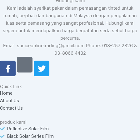
Hubungi kami
Kami adalah syarikat pakar dalam pemasangan tinted untuk
rumah, pejabat dan bangunan di Malaysia dengan pengalaman
luas serta pemasang yang sangat profesional. Hubungi kami
segera untuk mendapatkan harga berpatutan serta sebut harga
percuma.
Email: suniceonlinetrading@gmail.com Phone: 018-257 2826 &
03-8066 4432
F
T
a
w
c
i
e
t
Quick Link
b
t
Home
o
e
About Us
o
r
Contact Us
k
-
produk kami
f
Reflective Solar Film
Black Solar Series Film