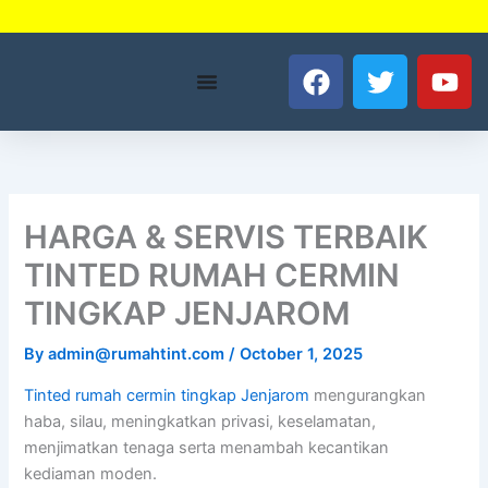
Skip
to
F
T
Y
content
a
w
o
c
i
u
e
t
t
b
t
u
o
e
b
o
r
e
HARGA & SERVIS TERBAIK
k
TINTED RUMAH CERMIN
TINGKAP JENJAROM
By
admin@rumahtint.com
/
October 1, 2025
Tinted rumah cermin tingkap Jenjarom
mengurangkan
haba, silau, meningkatkan privasi, keselamatan,
menjimatkan tenaga serta menambah kecantikan
kediaman moden.