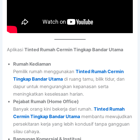
Aplikasi
Tinted Rumah Cermin Tingkap Bandar Utama
Rumah Kediaman
Pemilik rumah menggunakan
Tinted Rumah Cermin
Tingkap Bandar Utama
di ruang tamu, bilik tidur, dan
dapur untuk mengurangkan kepanasan serta
meningkatkan keselesaan harian.
Pejabat Rumah (Home Office)
Banyak orang kini bekerja dari rumah.
Tinted Rumah
Cermin Tingkap Bandar Utama
membantu mewujudkan
persekitaran kerja yang lebih kondusif tanpa gangguan
silau cahaya.
Bangunan Komersial & Institusi