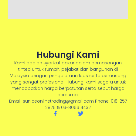
Hubungi Kami
Kami adalah syarikat pakar dalam pemasangan
tinted untuk rumah, pejabat dan bangunan di
Malaysia dengan pengalaman luas serta pemasang
yang sangat profesional. Hubungi kami segera untuk
mendapatkan harga berpatutan serta sebut harga
percuma.
Email: suniceonlinetrading@gmail.com Phone: 018-257
2826 & 03-8066 4432
F
T
a
w
c
i
e
t
b
t