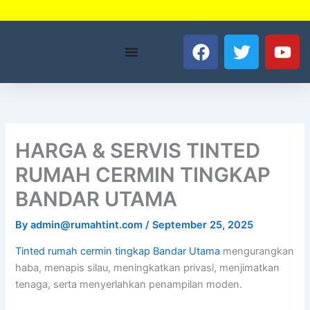
Skip
to
F
T
Y
content
a
w
o
c
i
u
e
t
t
b
t
u
o
e
b
o
r
e
HARGA & SERVIS TINTED
k
RUMAH CERMIN TINGKAP
BANDAR UTAMA
By
admin@rumahtint.com
/
September 25, 2025
Tinted rumah cermin tingkap Bandar Utama
mengurangkan
haba, menapis silau, meningkatkan privasi, menjimatkan
tenaga, serta menyerlahkan penampilan moden.