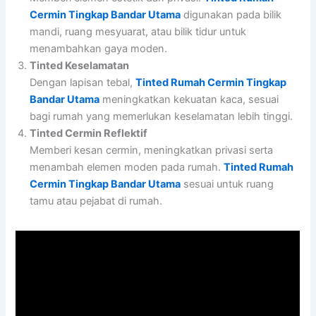
Cermin Tingkap Bandar Utama
digunakan pada bilik
mandi, ruang mesyuarat, atau bilik tidur untuk
menambahkan gaya moden.
Tinted Keselamatan
Dengan lapisan tebal,
Tinted Rumah Cermin Tingkap
Bandar Utama
meningkatkan kekuatan kaca, sesuai
bagi rumah yang memerlukan keselamatan lebih tinggi.
Tinted Cermin Reflektif
Memberi kesan cermin, meningkatkan privasi serta
menambah elemen moden pada rumah.
Tinted Rumah
Cermin Tingkap Bandar Utama
sesuai untuk ruang
tamu atau pejabat di rumah.