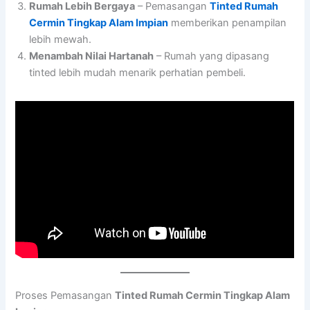
Rumah Lebih Bergaya
– Pemasangan
Tinted Rumah
Cermin Tingkap Alam Impian
memberikan penampilan
lebih mewah.
Menambah Nilai Hartanah
– Rumah yang dipasang
tinted lebih mudah menarik perhatian pembeli.
Proses Pemasangan
Tinted Rumah Cermin Tingkap Alam