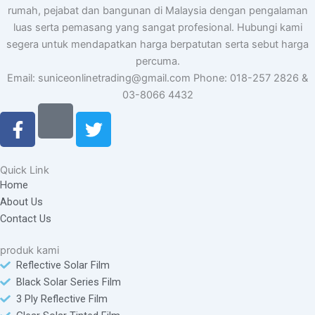
rumah, pejabat dan bangunan di Malaysia dengan pengalaman
luas serta pemasang yang sangat profesional. Hubungi kami
segera untuk mendapatkan harga berpatutan serta sebut harga
percuma.
Email: suniceonlinetrading@gmail.com Phone: 018-257 2826 &
03-8066 4432
F
T
a
w
c
i
e
t
Quick Link
b
t
Home
o
e
About Us
o
r
Contact Us
k
-
produk kami
f
Reflective Solar Film
Black Solar Series Film
3 Ply Reflective Film