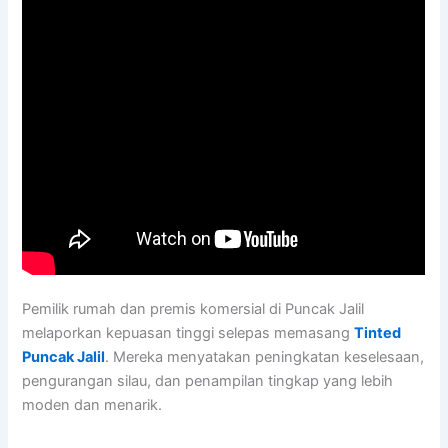
Pemilik rumah dan premis komersial di Puncak Jalil
melaporkan kepuasan tinggi selepas memasang
Tinted
Puncak Jalil
. Mereka menyatakan peningkatan keselesaan,
pengurangan silau, dan penampilan tingkap yang lebih
moden dan menarik.