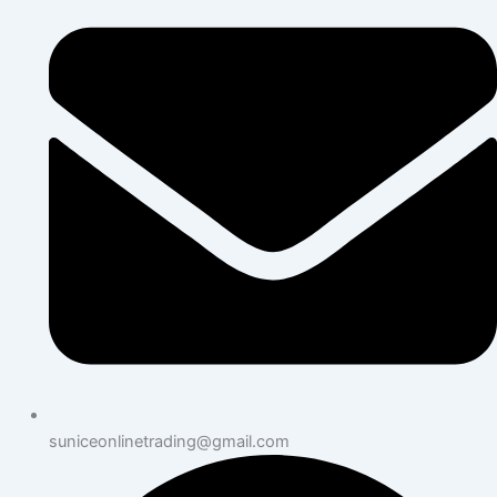
suniceonlinetrading@gmail.com