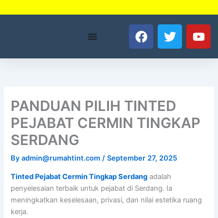
Skip
to
F
T
Y
content
a
w
o
c
i
u
e
t
t
b
t
u
o
e
b
o
r
e
PANDUAN PILIH TINTED
k
PEJABAT CERMIN TINGKAP
SERDANG
By
admin@rumahtint.com
/
September 27, 2025
Tinted Pejabat Cermin Tingkap Serdang
adalah
penyelesaian terbaik untuk pejabat di Serdang. Ia
meningkatkan keselesaan, privasi, dan nilai estetika ruang
kerja.