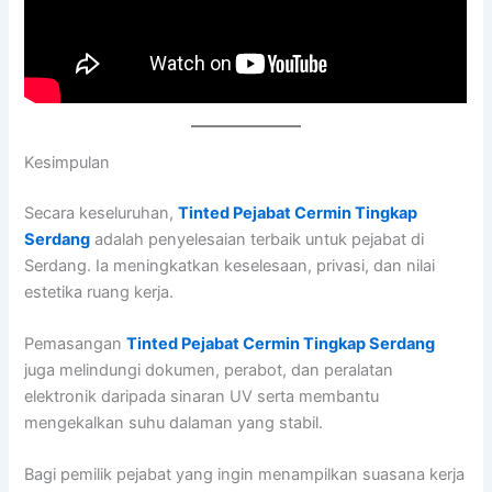
Kesimpulan
Secara keseluruhan,
Tinted Pejabat Cermin Tingkap
Serdang
adalah penyelesaian terbaik untuk pejabat di
Serdang. Ia meningkatkan keselesaan, privasi, dan nilai
estetika ruang kerja.
Pemasangan
Tinted Pejabat Cermin Tingkap Serdang
juga melindungi dokumen, perabot, dan peralatan
elektronik daripada sinaran UV serta membantu
mengekalkan suhu dalaman yang stabil.
Bagi pemilik pejabat yang ingin menampilkan suasana kerja