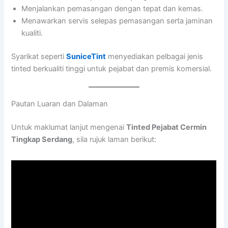
Menjalankan pemasangan dengan tepat dan kemas.
Menawarkan servis selepas pemasangan serta jaminan
kualiti.
Syarikat seperti
SuniceTint
menyediakan pelbagai jenis
tinted berkualiti tinggi untuk pejabat dan premis komersial.
Pautan Luaran dan Dalaman
Untuk maklumat lanjut mengenai
Tinted Pejabat Cermin
Tingkap Serdang
, sila rujuk laman berikut: