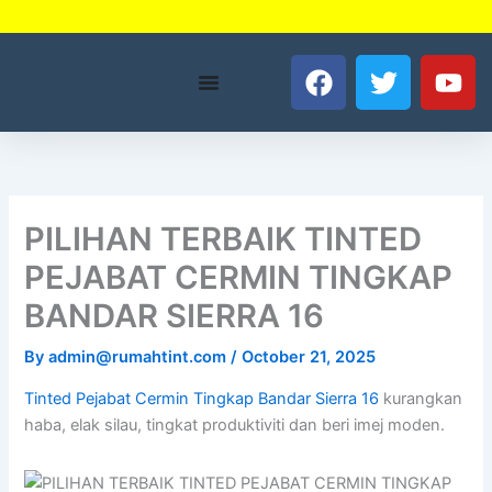
Skip
to
F
T
Y
content
a
w
o
c
i
u
e
t
t
b
t
u
o
e
b
o
r
e
PILIHAN TERBAIK TINTED
k
PEJABAT CERMIN TINGKAP
BANDAR SIERRA 16
By
admin@rumahtint.com
/
October 21, 2025
Tinted Pejabat Cermin Tingkap Bandar Sierra 16
kurangkan
haba, elak silau, tingkat produktiviti dan beri imej moden.