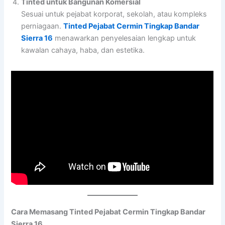
Tinted untuk Bangunan Komersial
Sesuai untuk pejabat korporat, sekolah, atau kompleks
perniagaan.
Tinted Pejabat Cermin Tingkap Bandar
Sierra 16
menawarkan penyelesaian lengkap untuk
kawalan cahaya, haba, dan estetika.
Cara Memasang Tinted Pejabat Cermin Tingkap Bandar
Sierra 16