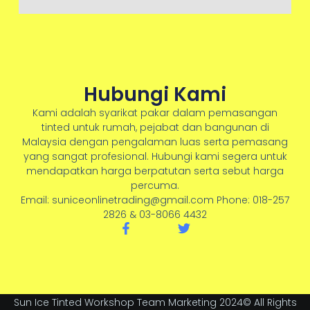
Hubungi Kami
Kami adalah syarikat pakar dalam pemasangan
tinted untuk rumah, pejabat dan bangunan di
Malaysia dengan pengalaman luas serta pemasang
yang sangat profesional. Hubungi kami segera untuk
mendapatkan harga berpatutan serta sebut harga
percuma.
Email: suniceonlinetrading@gmail.com Phone: 018-257
2826 & 03-8066 4432
F
T
a
w
c
i
e
t
b
t
o
e
o
r
Sun Ice Tinted Workshop Team Marketing 2024© All Rights