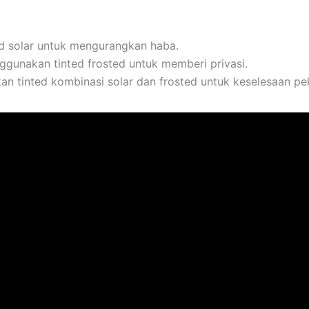
d solar untuk mengurangkan haba.
gunakan tinted frosted untuk memberi privasi.
 tinted kombinasi solar dan frosted untuk keselesaan pek