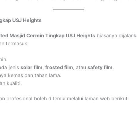
ngkap USJ Heights
nted Masjid Cermin Tingkap USJ Heights
biasanya dijalan
kan termasuk:
min.
ada jenis
solar film
,
frosted film
, atau
safety film
.
lnya kemas dan tahan lama.
 kualiti.
n profesional boleh ditemui melalui laman web berikut: