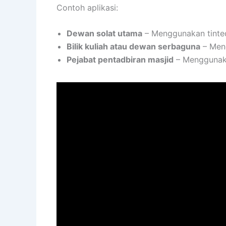
Contoh aplikasi:
Dewan solat utama
– Menggunakan tinte
Bilik kuliah atau dewan serbaguna
– Meng
Pejabat pentadbiran masjid
– Menggunakan