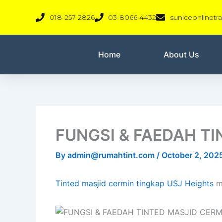
Skip
018-257 2826
03-8066 4432
suniceonlinet
to
content
Home
About Us
FUNGSI & FAEDAH T
By
admin@rumahtint.com
/
October 2, 202
Tinted masjid cermin tingkap USJ Heights
me