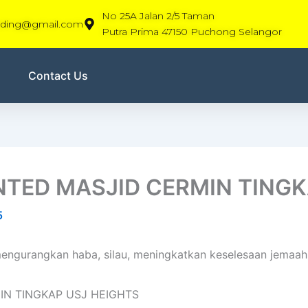
No 25A Jalan 2/5 Taman
rading@gmail.com
Putra Prima 47150 Puchong Selangor
Contact Us
INTED MASJID CERMIN TING
5
ngurangkan haba, silau, meningkatkan keselesaan jemaah 