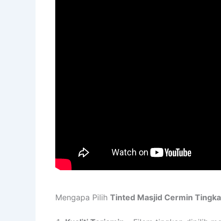
Mengapa Pilih
Tinted Masjid Cermin Tingk