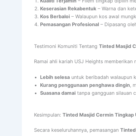
Kualiti Terjamin
– Filem tingkap dipilih m
Keserasian Rekabentuk
– Warna dan kete
Kos Berbaloi
– Walaupun kos awal mungkin
Pemasangan Profesional
– Dipasang ole
Testimoni Komuniti Tentang
Tinted Masjid 
Ramai ahli kariah USJ Heights memberikan m
Lebih selesa
untuk beribadah walaupun ke
Kurang penggunaan penghawa dingin
, 
Suasana damai
tanpa gangguan silauan c
Kesimpulan:
Tinted Masjid Cermin Tingkap
Secara keseluruhannya, pemasangan
Tinted