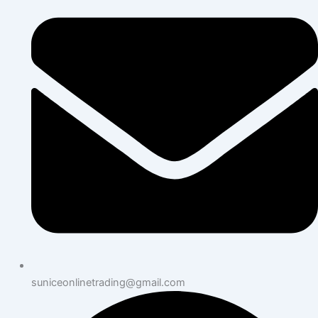
suniceonlinetrading@gmail.com