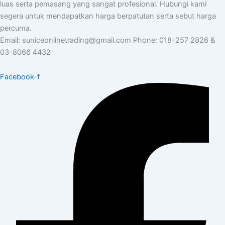
luas serta pemasang yang sangat profesional. Hubungi kami
segera untuk mendapatkan harga berpatutan serta sebut harga
percuma.
Email: suniceonlinetrading@gmail.com Phone: 018-257 2826 &
03-8066 4432
Facebook-f