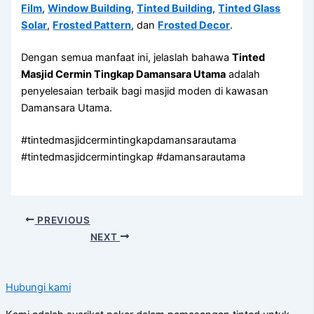
Film
,
Window Building
,
Tinted Building
,
Tinted Glass
Solar
,
Frosted Pattern
, dan
Frosted Decor
.
Dengan semua manfaat ini, jelaslah bahawa
Tinted
Masjid Cermin Tingkap Damansara Utama
adalah
penyelesaian terbaik bagi masjid moden di kawasan
Damansara Utama.
#tintedmasjidcermintingkapdamansarautama
#tintedmasjidcermintingkap #damansarautama
PREVIOUS
NEXT
Hubungi kami