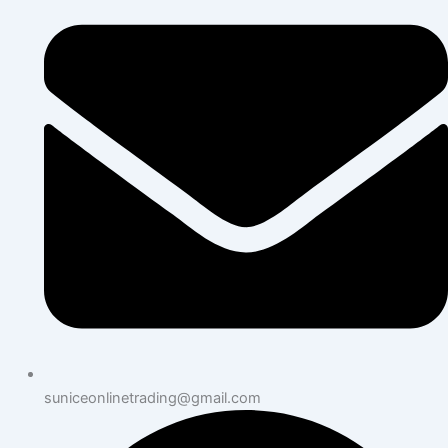
suniceonlinetrading@gmail.com