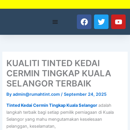
Skip
to
F
T
Y
content
a
w
o
c
i
u
e
t
t
b
t
u
o
e
b
o
r
e
KUALITI TINTED KEDAI
k
CERMIN TINGKAP KUALA
SELANGOR TERBAIK
By
admin@rumahtint.com
/
September 24, 2025
Tinted Kedai Cermin Tingkap Kuala Selangor
adalah
langkah terbaik bagi setiap pemilik perniagaan di Kuala
Selangor yang mahu mengutamakan keselesaan
pelanggan, keselamatan,