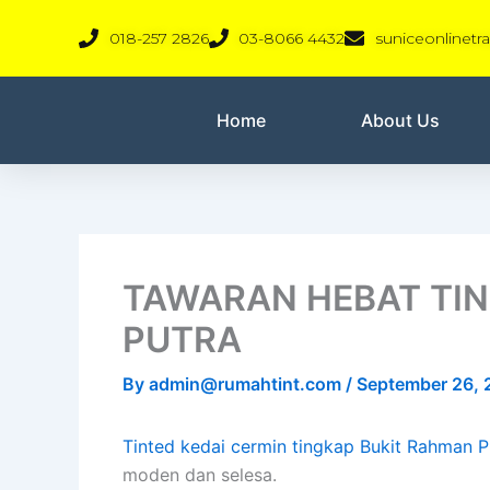
Skip
018-257 2826
03-8066 4432
suniceonlinet
to
content
Home
About Us
TAWARAN HEBAT TIN
PUTRA
By
admin@rumahtint.com
/
September 26,
Tinted kedai cermin tingkap Bukit Rahman P
moden dan selesa.