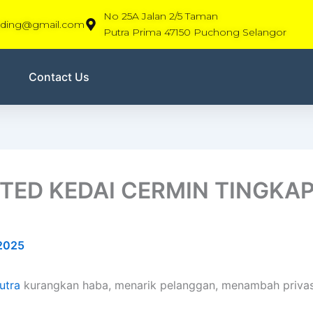
No 25A Jalan 2/5 Taman
rading@gmail.com
Putra Prima 47150 Puchong Selangor
Contact Us
TED KEDAI CERMIN TINGKA
 2025
utra
kurangkan haba, menarik pelanggan, menambah privasi,