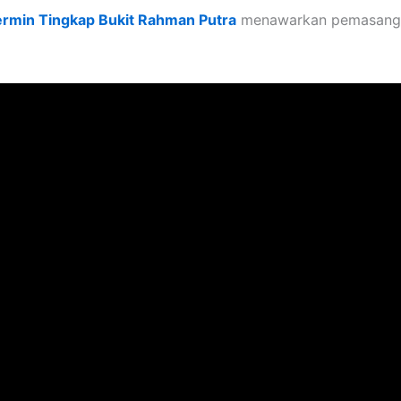
ermin Tingkap Bukit Rahman Putra
menawarkan pemasangan 