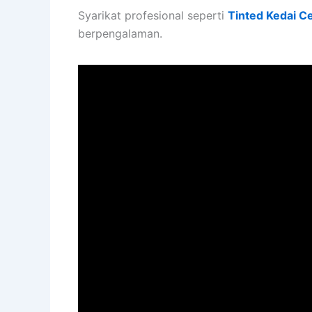
Syarikat profesional seperti
Tinted Kedai C
berpengalaman.