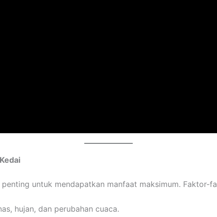
 Kedai
lah penting untuk mendapatkan manfaat maksimum. Faktor-f
nas, hujan, dan perubahan cuaca.