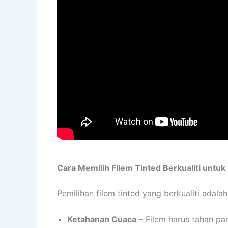
Cara Memilih Filem Tinted Berkualiti untuk
Pemilihan filem tinted yang berkualiti ada
Ketahanan Cuaca
– Filem harus tahan pa