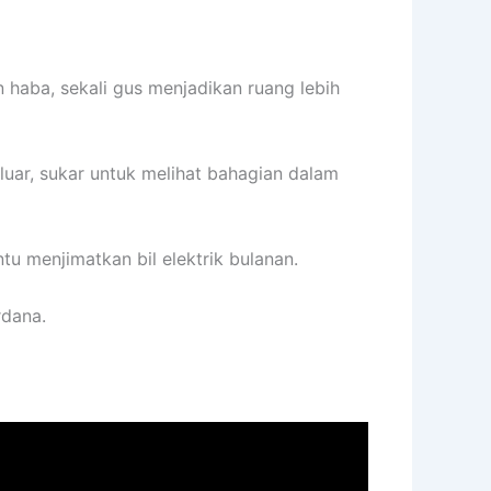
aba, sekali gus menjadikan ruang lebih
luar, sukar untuk melihat bahagian dalam
 menjimatkan bil elektrik bulanan.
rdana.