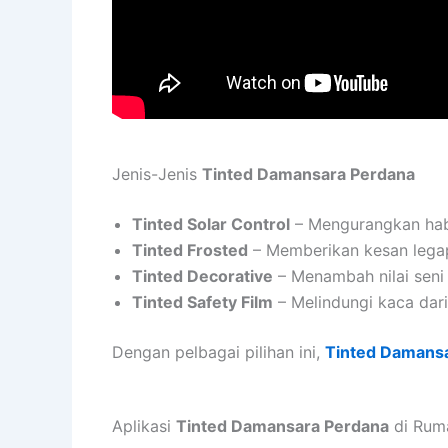
Jenis-Jenis
Tinted Damansara Perdana
Tinted Solar Control
– Mengurangkan haba
Tinted Frosted
– Memberikan kesan legap
Tinted Decorative
– Menambah nilai seni
Tinted Safety Film
– Melindungi kaca dari
Dengan pelbagai pilihan ini,
Tinted Damans
Aplikasi
Tinted Damansara Perdana
di Rum