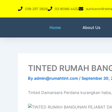
Skip
018-257 2826
03-8066 4432
suniceonlinet
to
content
Home
About Us
TINTED RUMAH BAN
By
admin@rumahtint.com
/
September 30,
Tinted Damansara Perdana kurangkan haba, s