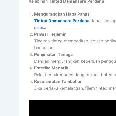
Kelebihan
Tinted Damansara Perdana
Mengurangkan Haba Panas
Tinted Damansara Perdana
dapat menapi
selesa.
Privasi Terjamin
Tingkap tinted memberikan lapisan perlin
bangunan.
Penjimatan Tenaga
Dengan mengurangkan keperluan penggu
Estetika Menarik
Reka bentuk moden dengan kaca tinted 
Keselamatan Tambahan
Jika berlaku kemalangan, filem tinted m