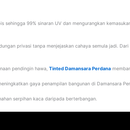
s sehingga 99% sinaran UV dan mengurangkan kemasukan h
dungan privasi tanpa menjejaskan cahaya semula jadi. Dari 
naan pendingin hawa,
Tinted Damansara Perdana
membantu
meningkatkan gaya penampilan bangunan di Damansara Pe
enahan serpihan kaca daripada berterbangan.