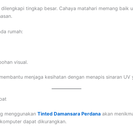
ilengkapi tingkap besar. Cahaya matahari memang baik un
nasan.
da rumah:
ohan visual.
membantu menjaga kesihatan dengan menapis sinaran UV y
bat
ang menggunakan
Tinted Damansara Perdana
akan menikmat
n komputer dapat dikurangkan.