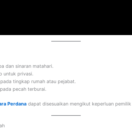
 dan sinaran matahari.
 untuk privasi.
 pada tingkap rumah atau pejabat.
pada pecah terburai.
ara Perdana
dapat disesuaikan mengikut keperluan pemilik 
ah