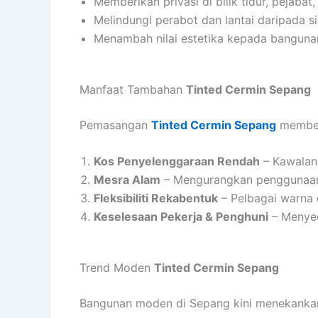
Memberikan privasi di bilik tidur, pejabat
Melindungi perabot dan lantai daripada s
Menambah nilai estetika kepada banguna
Manfaat Tambahan
Tinted Cermin Sepang
Pemasangan
Tinted Cermin Sepang
memberi
Kos Penyelenggaraan Rendah
– Kawalan
Mesra Alam
– Mengurangkan penggunaan t
Fleksibiliti Rekabentuk
– Pelbagai warna 
Keselesaan Pekerja & Penghuni
– Menyed
Trend Moden
Tinted Cermin Sepang
Bangunan moden di Sepang kini menekanka