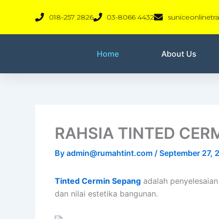
Skip
018-257 2826
03-8066 4432
suniceonlinet
to
content
Home
About Us
RAHSIA TINTED CER
By
admin@rumahtint.com
/
September 27, 
Tinted Cermin Sepang
adalah penyelesaian 
dan nilai estetika bangunan.