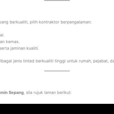
ang berkualiti, pilih kontraktor berpengalaman:
ai.
an kemas.
rta jaminan kualiti.
agai jenis tinted berkualiti tinggi untuk rumah, pejabat, d
rmin Sepang
, sila rujuk laman berikut: