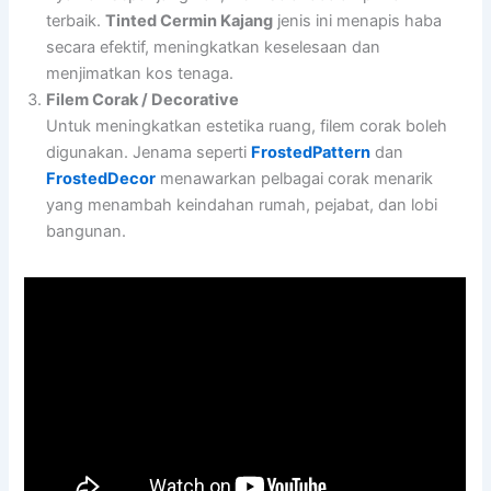
terbaik.
Tinted Cermin Kajang
jenis ini menapis haba
secara efektif, meningkatkan keselesaan dan
menjimatkan kos tenaga.
Filem Corak / Decorative
Untuk meningkatkan estetika ruang, filem corak boleh
digunakan. Jenama seperti
FrostedPattern
dan
FrostedDecor
menawarkan pelbagai corak menarik
yang menambah keindahan rumah, pejabat, dan lobi
bangunan.