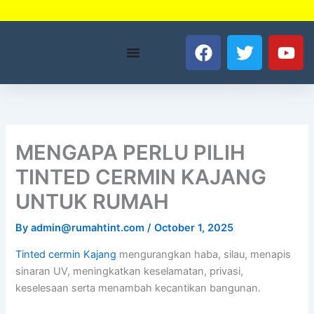
Skip
to
F
T
Y
content
a
w
o
c
i
u
e
t
t
b
t
u
o
e
b
o
r
e
MENGAPA PERLU PILIH
k
TINTED CERMIN KAJANG
UNTUK RUMAH
By
admin@rumahtint.com
/
October 1, 2025
Tinted cermin Kajang
mengurangkan haba, silau, menapis
sinaran UV, meningkatkan keselamatan, privasi,
keselesaan serta menambah kecantikan bangunan.