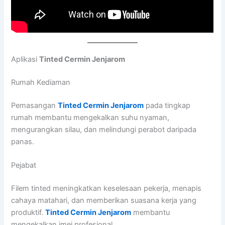
Aplikasi
Tinted Cermin Jenjarom
Rumah Kediaman
Pemasangan
Tinted Cermin Jenjarom
pada tingkap
rumah membantu mengekalkan suhu nyaman,
mengurangkan silau, dan melindungi perabot daripada
panas.
Pejabat
Filem tinted meningkatkan keselesaan pekerja, menapis
cahaya matahari, dan memberikan suasana kerja yang
produktif.
Tinted Cermin Jenjarom
membantu
mengekalkan imej profesional.