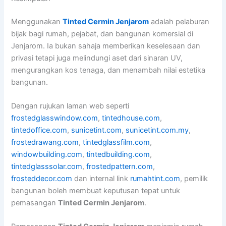
Menggunakan
Tinted Cermin Jenjarom
adalah pelaburan
bijak bagi rumah, pejabat, dan bangunan komersial di
Jenjarom. Ia bukan sahaja memberikan keselesaan dan
privasi tetapi juga melindungi aset dari sinaran UV,
mengurangkan kos tenaga, dan menambah nilai estetika
bangunan.
Dengan rujukan laman web seperti
frostedglasswindow.com
,
tintedhouse.com
,
tintedoffice.com
,
sunicetint.com
,
sunicetint.com.my
,
frostedrawang.com
,
tintedglassfilm.com
,
windowbuilding.com
,
tintedbuilding.com
,
tintedglasssolar.com
,
frostedpattern.com
,
frosteddecor.com
dan internal link
rumahtint.com
, pemilik
bangunan boleh membuat keputusan tepat untuk
pemasangan
Tinted Cermin Jenjarom
.