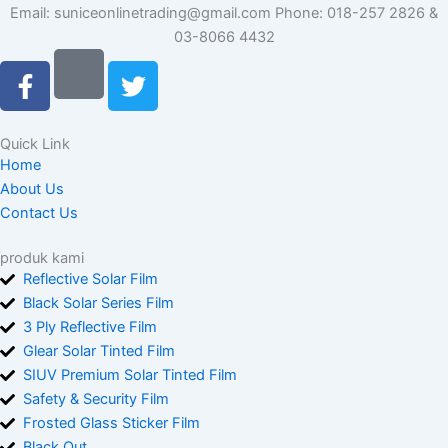
Email: suniceonlinetrading@gmail.com Phone: 018-257 2826 &
03-8066 4432
F
T
a
w
c
i
e
t
Quick Link
b
t
Home
o
e
About Us
o
r
Contact Us
k
-
produk kami
f
Reflective Solar Film
Black Solar Series Film
3 Ply Reflective Film
Glear Solar Tinted Film
SIUV Premium Solar Tinted Film
Safety & Security Film
Frosted Glass Sticker Film
Black Out