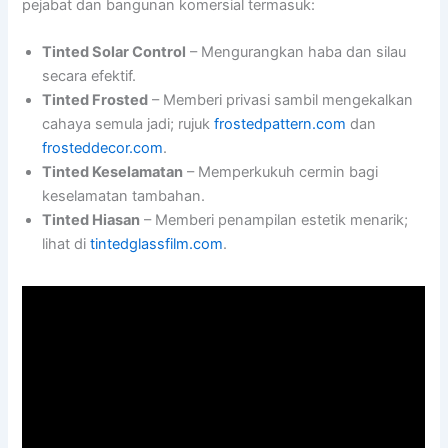
pejabat dan bangunan komersial termasuk:
Tinted Solar Control
– Mengurangkan haba dan silau
secara efektif.
Tinted Frosted
– Memberi privasi sambil mengekalkan
cahaya semula jadi; rujuk
frostedpattern.com
dan
frosteddecor.com
.
Tinted Keselamatan
– Memperkukuh cermin bagi
keselamatan tambahan.
Tinted Hiasan
– Memberi penampilan estetik menarik;
lihat di
tintedglassfilm.com
.