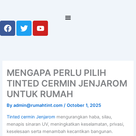
Skip
to
content
F
T
Y
a
w
o
c
i
u
e
t
t
b
t
u
o
e
b
o
r
e
MENGAPA PERLU PILIH
k
TINTED CERMIN JENJAROM
UNTUK RUMAH
By
admin@rumahtint.com
/
October 1, 2025
Tinted cermin Jenjarom
mengurangkan haba, silau,
menapis sinaran UV, meningkatkan keselamatan, privasi,
keselesaan serta menambah kecantikan bangunan.