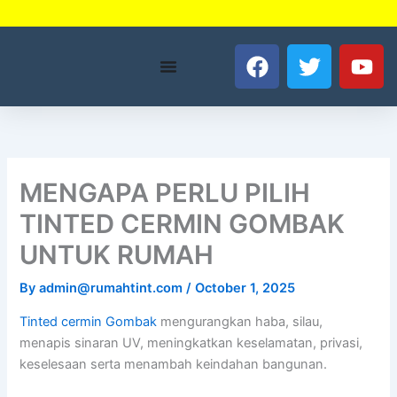
Skip
to
F
T
Y
content
a
w
o
c
i
u
e
t
t
b
t
u
o
e
b
o
r
e
MENGAPA PERLU PILIH
k
TINTED CERMIN GOMBAK
UNTUK RUMAH
By
admin@rumahtint.com
/
October 1, 2025
Tinted cermin Gombak
mengurangkan haba, silau,
menapis sinaran UV, meningkatkan keselamatan, privasi,
keselesaan serta menambah keindahan bangunan.