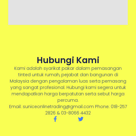
Hubungi Kami
Kami adalah syarikat pakar dalam pemasangan
tinted untuk rumah, pejabat dan bangunan di
Malaysia dengan pengalaman luas serta pemasang
yang sangat profesional. Hubungi kami segera untuk
mendapatkan harga berpatutan serta sebut harga
percuma.
Email: suniceonlinetrading@gmail.com Phone: 018-257
2826 & 03-8066 4432
F
T
a
w
c
i
e
t