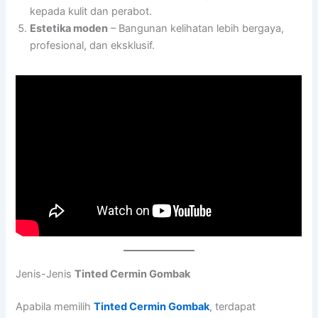
kepada kulit dan perabot.
Estetika moden
– Bangunan kelihatan lebih bergaya,
profesional, dan eksklusif.
Jenis-Jenis
Tinted Cermin Gombak
Apabila memilih
Tinted Cermin Gombak
, terdapat