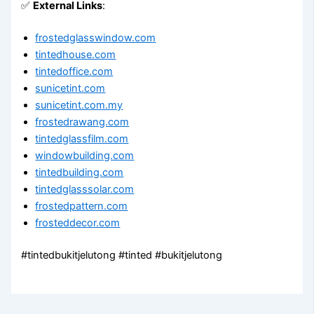
✅
External Links
:
frostedglasswindow.com
tintedhouse.com
tintedoffice.com
sunicetint.com
sunicetint.com.my
frostedrawang.com
tintedglassfilm.com
windowbuilding.com
tintedbuilding.com
tintedglasssolar.com
frostedpattern.com
frosteddecor.com
#tintedbukitjelutong #tinted #bukitjelutong