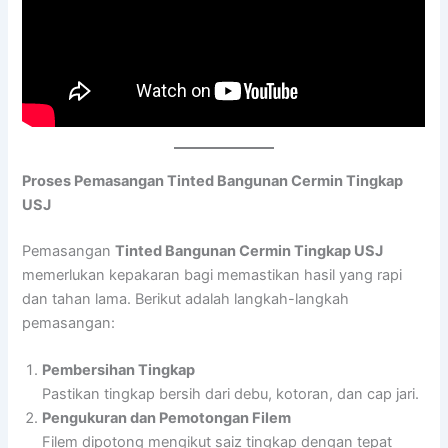
Proses Pemasangan Tinted Bangunan Cermin Tingkap
USJ
Pemasangan
Tinted Bangunan Cermin Tingkap USJ
memerlukan kepakaran bagi memastikan hasil yang rapi
dan tahan lama. Berikut adalah langkah-langkah
pemasangan:
Pembersihan Tingkap
Pastikan tingkap bersih dari debu, kotoran, dan cap jari.
Pengukuran dan Pemotongan Filem
Filem dipotong mengikut saiz tingkap dengan tepat