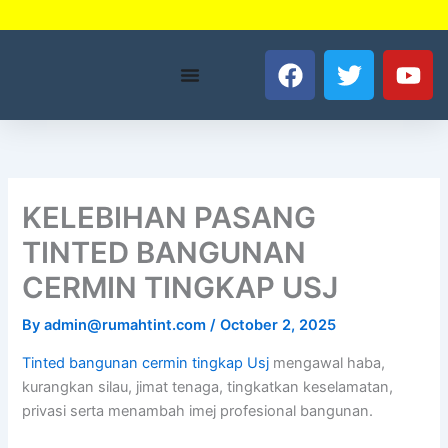
Skip
to
F
T
Y
content
a
w
o
c
i
u
e
t
t
b
t
u
o
e
b
o
r
e
KELEBIHAN PASANG
k
TINTED BANGUNAN
CERMIN TINGKAP USJ
By
admin@rumahtint.com
/
October 2, 2025
Tinted bangunan cermin tingkap Usj
mengawal haba,
kurangkan silau, jimat tenaga, tingkatkan keselamatan,
privasi serta menambah imej profesional bangunan.