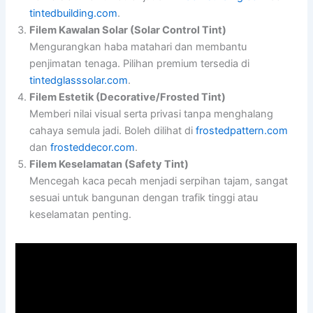
tintedbuilding.com
.
Filem Kawalan Solar (Solar Control Tint)
Mengurangkan haba matahari dan membantu
penjimatan tenaga. Pilihan premium tersedia di
tintedglasssolar.com
.
Filem Estetik (Decorative/Frosted Tint)
Memberi nilai visual serta privasi tanpa menghalang
cahaya semula jadi. Boleh dilihat di
frostedpattern.com
dan
frosteddecor.com
.
Filem Keselamatan (Safety Tint)
Mencegah kaca pecah menjadi serpihan tajam, sangat
sesuai untuk bangunan dengan trafik tinggi atau
keselamatan penting.