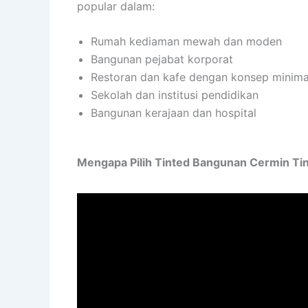
popular dalam:
Rumah kediaman mewah dan moden
Bangunan pejabat korporat
Restoran dan kafe dengan konsep minima
Sekolah dan institusi pendidikan
Bangunan kerajaan dan hospital
Mengapa Pilih Tinted Bangunan Cermin Tin