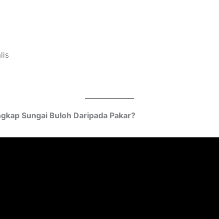
lis
gkap Sungai Buloh Daripada Pakar?