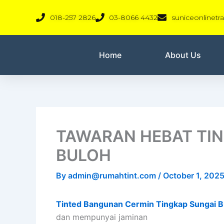
Skip
018-257 2826
03-8066 4432
suniceonlinet
to
content
Home
About Us
TAWARAN HEBAT TI
BULOH
By
admin@rumahtint.com
/
October 1, 202
Tinted Bangunan Cermin Tingkap Sungai B
dan mempunyai jaminan