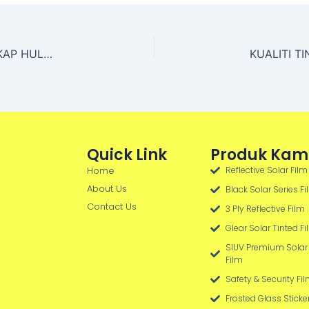
HARGA & SERVIS TINTED RUMAH CERMIN TINGKAP HULU LANGAT
Quick Link
Produk Kam
Home
Reflective Solar Film
About Us
Black Solar Series F
Contact Us
3 Ply Reflective Film
Glear Solar Tinted F
SIUV Premium Solar 
Film
Safety & Security Fi
Frosted Glass Sticke