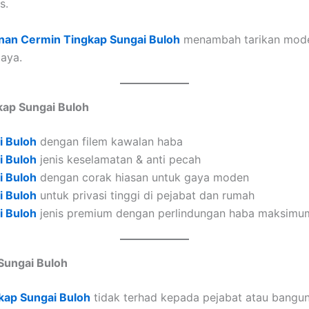
s.
nan Cermin Tingkap Sungai Buloh
menambah tarikan moden
gaya.
kap Sungai Buloh
i Buloh
dengan filem kawalan haba
i Buloh
jenis keselamatan & anti pecah
i Buloh
dengan corak hiasan untuk gaya moden
i Buloh
untuk privasi tinggi di pejabat dan rumah
i Buloh
jenis premium dengan perlindungan haba maksimu
Sungai Buloh
kap Sungai Buloh
tidak terhad kepada pejabat atau bangun