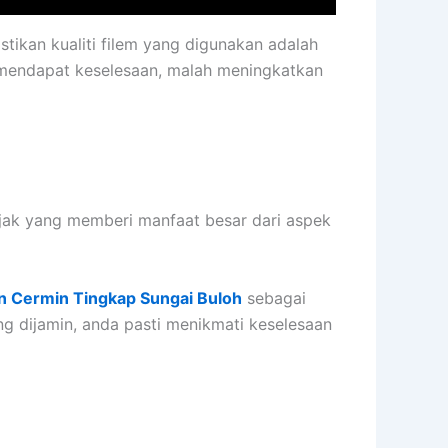
tikan kualiti filem yang digunakan adalah
 mendapat keselesaan, malah meningkatkan
ijak yang memberi manfaat besar dari aspek
n Cermin Tingkap Sungai Buloh
sebagai
ng dijamin, anda pasti menikmati keselesaan