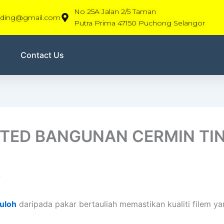
No 25A Jalan 2/5 Taman
rading@gmail.com
Putra Prima 47150 Puchong Selangor
Contact Us
NTED BANGUNAN CERMIN TI
5
uloh
daripada pakar bertauliah memastikan kualiti filem ya