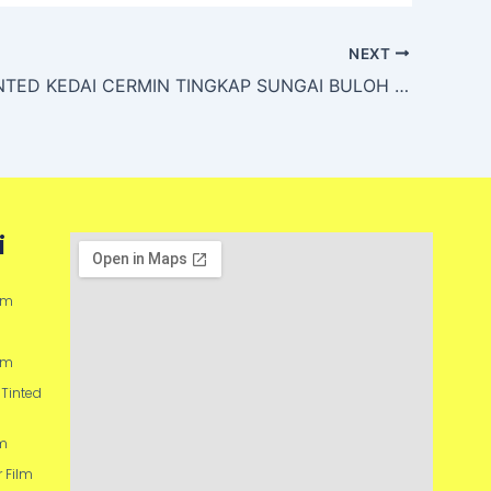
NEXT
KUALITI TINTED KEDAI CERMIN TINGKAP SUNGAI BULOH PENTING
i
ilm
ilm
Tinted
lm
r Film