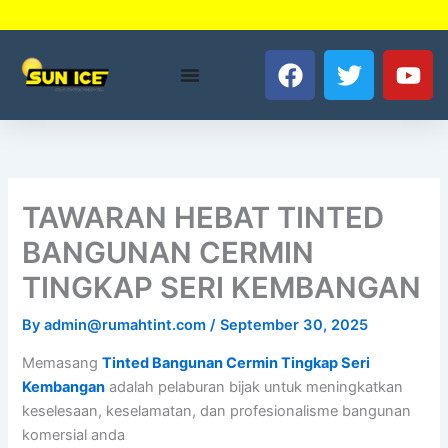
Skip
to
F
T
Y
content
a
w
o
c
i
u
e
t
t
b
t
u
o
e
b
o
r
e
TAWARAN HEBAT TINTED
k
BANGUNAN CERMIN
TINGKAP SERI KEMBANGAN
By
admin@rumahtint.com
/
September 30, 2025
Memasang
Tinted Bangunan Cermin Tingkap Seri
Kembangan
adalah pelaburan bijak untuk meningkatkan
keselesaan, keselamatan, dan profesionalisme bangunan
komersial anda