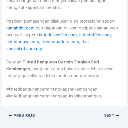
setiap bangunan boleh menyesuaikan pemasangan
mengikut keperluan mereka.
Pastikan pemasangan dilakukan oleh profesional seperti
rumahtint.com
dan dapatkan rujukan daripada laman web
berkualiti seperti
tintedglassfilm.com
,
tintedoffice.com
,
tintedhouse.com
,
frostedpattern.com
, dan
sunicetint.com.my
.
Dengan
Tinted Bangunan Cermin Tingkap Seri
Kembangan
, bangunan anda bukan sahaja lebih selesa
tetapi juga kelihatan lebih moden dan profesional
#tintedbangunancermintingkapserikembangan
#tintedbangunancermintingkap #serikembangan
PREVIOUS
NEXT