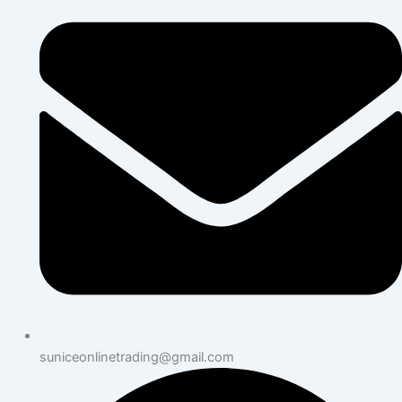
suniceonlinetrading@gmail.com