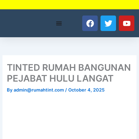
Skip
to
F
T
Y
content
a
w
o
c
i
u
e
t
t
b
t
u
o
e
b
o
r
e
TINTED RUMAH BANGUNAN
k
PEJABAT HULU LANGAT
By
admin@rumahtint.com
/
October 4, 2025